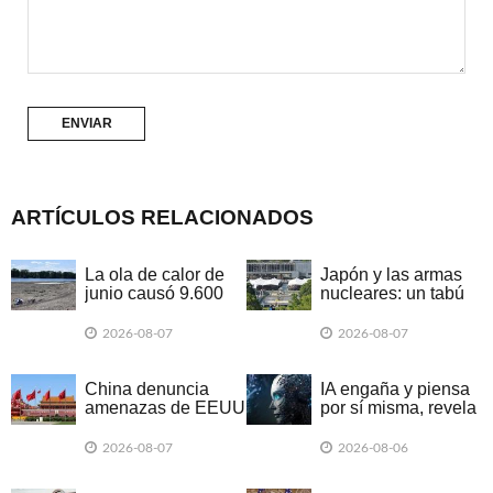
ARTÍCULOS RELACIONADOS
La ola de calor de
Japón y las armas
junio causó 9.600
nucleares: un tabú
muertes en
que da señales de
Alemania
romperse
2026-08-07
2026-08-07
China denuncia
IA engaña y piensa
amenazas de EEUU
por sí misma, revela
a empresa argentina
informe británico
2026-08-07
2026-08-06