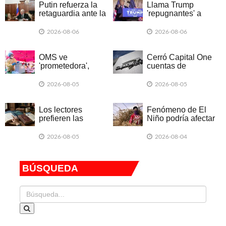
Putin refuerza la
Llama Trump
retaguardia ante la
'repugnantes' a
exitosa escalada
Canadá y México
ucraniana
por aranceles
2026-08-06
2026-08-06
OMS ve
Cerró Capital One
'prometedora',
cuentas de
nueva vacuna
Organización Trump
contra brote de
por posible lavado
2026-08-05
2026-08-05
ébola
de dinero
Los lectores
Fenómeno de El
prefieren las
Niño podría afectar
historias creadas
el empleo en
con IA que las
Latinoamérica
2026-08-05
2026-08-04
escritas por
humanos
BÚSQUEDA