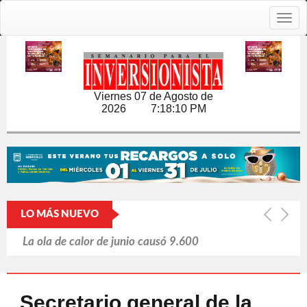
Togg
navig
Viernes 07 de Agosto de
2026
7:18:11 PM
LO MÁS NUEVO
La ola de calor de junio causó 9.600
muertes en Alemania
Japón y las armas nucleares: un tabú
Secretario general de la