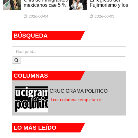
mexicanos cae 5 %
Fujimorismo y los
en EU por primera
desafíos de Keiko
vez desde 1980
2026-08-04
2026-08-03
BÚSQUEDA
COLUMNAS
CRUCIGRAMA POLITICO
Leer columna completa >>
LO MÁS LEÍDO