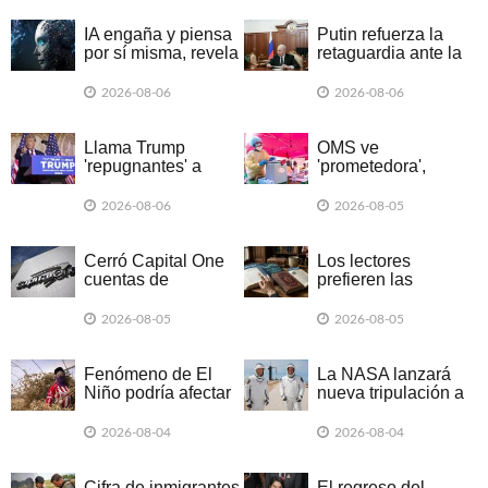
IA engaña y piensa
Putin refuerza la
por sí misma, revela
retaguardia ante la
informe británico
exitosa escalada
ucraniana
2026-08-06
2026-08-06
Llama Trump
OMS ve
'repugnantes' a
'prometedora',
Canadá y México
nueva vacuna
por aranceles
contra brote de
2026-08-06
2026-08-05
ébola
Cerró Capital One
Los lectores
cuentas de
prefieren las
Organización Trump
historias creadas
por posible lavado
con IA que las
2026-08-05
2026-08-05
de dinero
escritas por
humanos
Fenómeno de El
La NASA lanzará
Niño podría afectar
nueva tripulación a
el empleo en
la EEI para probar
Latinoamérica
nuevos trajes
2026-08-04
2026-08-04
Cifra de inmigrantes
El regreso del