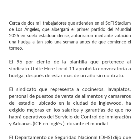
Organiza Gobierno de Hermosillo Feria
de Adopciones de animales de
Cerca de dos mil trabajadores que atienden en el SoFi Stadium
compañía
de Los Ángeles, que albergará el primer partido del Mundial
2026 en suelo estadounidense, autorizaron mediante votación
una huelga a tan solo una semana antes de que comience el
torneo.
El 96 por ciento de la plantilla que pertenece al
sindicato Unite Here Local 11 aprobó la convocatoria a
huelga, después de estar más de un año sin contrato.
El sindicato que representa a cocineros, lavaplatos,
personal de puestos de venta de alimentos y camareros
del estadio, ubicado en la ciudad de Inglewood, ha
exigido mejoras en los salarios y garantías de que no
habrá operativos del Servicio de Control de Inmigración
y Aduanas (ICE en inglés ), durante el mundial.
El Departamento de Seguridad Nacional (DHS) dijo que