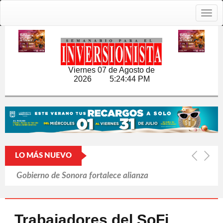
Togg
navig
Viernes 07 de Agosto de
2026
5:24:45 PM
LO MÁS NUEVO
Gobierno de Sonora fortalece alianza
estratégica para impulsar el desarrollo
regional de Álamos: UTHermosillo
Trabajadores del SoFi