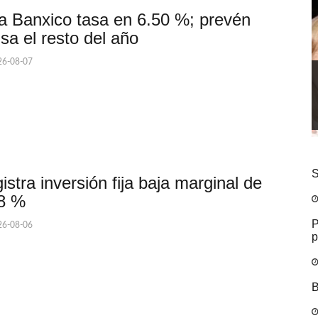
a Banxico tasa en 6.50 %; prevén
sa el resto del año
6-08-07
S
istra inversión fija baja marginal de
8 %
P
6-08-06
p
B