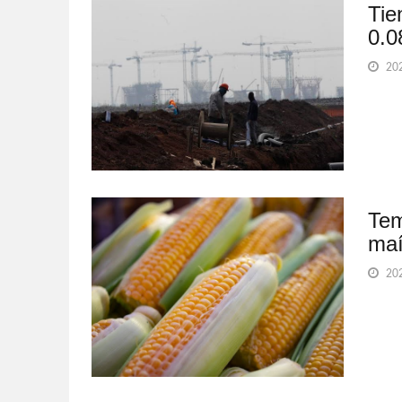
Tie
0.0
202
Tem
maí
202