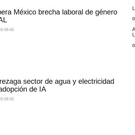
L
era México brecha laboral de género
AL
A
6-08-06
L
rezaga sector de agua y electricidad
adopción de IA
6-08-06