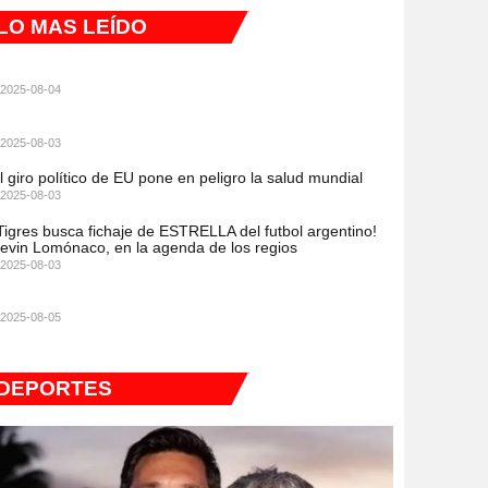
LO MAS LEÍDO
2025-08-04
2025-08-03
l giro político de EU pone en peligro la salud mundial
2025-08-03
Tigres busca fichaje de ESTRELLA del futbol argentino!
evin Lomónaco, en la agenda de los regios
2025-08-03
2025-08-05
DEPORTES