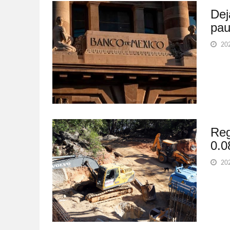
Dej
pau
202
Reg
0.0
202