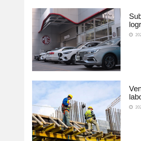
Sub
log
202
Ven
lab
202