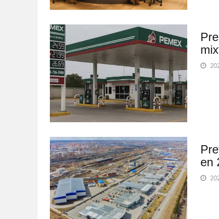
Pre
mix
202
Pre
en 
202