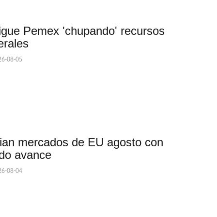
igue Pemex 'chupando' recursos
erales
6-08-05
cian mercados de EU agosto con
ido avance
6-08-04