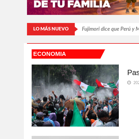
Fujimori dice que Perú y 
LO MÁS NUEVO
Pasa Mundial factura a 
ECONOMIA
Desechan jueces amparo
Murió Jorge Messi, el pap
Pas
Confiesa Britney Spears s
202