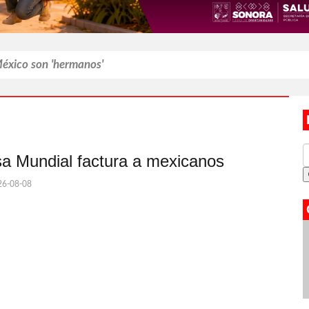
México son 'hermanos'
mexicanos
s por nuevo examen en UNAM
á de Lionel Messi
a Mundial factura a mexicanos
entirse una madre que 'fracasó'
6-08-08