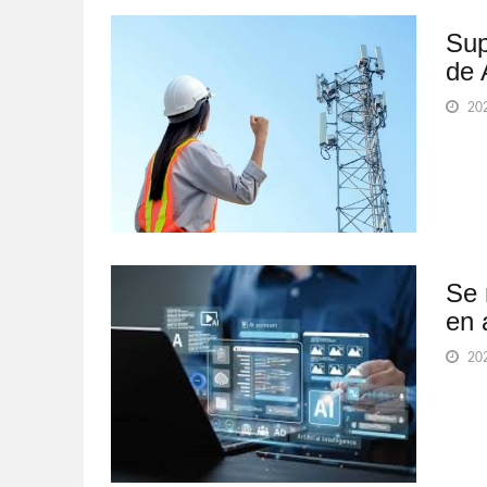
Sup
de 
202
Se 
en 
202