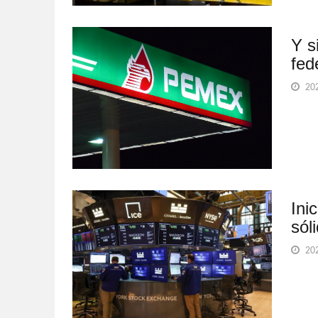
Y s
fed
202
Ini
sól
202