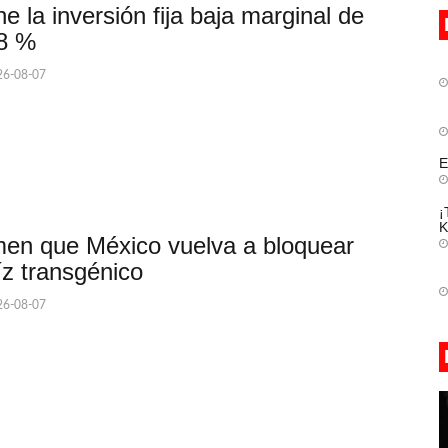
ne la inversión fija baja marginal de
8 %
6-08-07
E
¡
K
en que México vuelva a bloquear
z transgénico
6-08-07