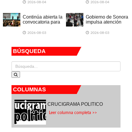
finales de agosto”:
dirigencia estatal del
2026-08-04
2026-08-04
Lorenia Valles
PT
Continúa abierta la
Gobierno de Sonora
convocatoria para
impulsa atención
participar en
humanizada en el
Hermosillo 47
Centro Médico “Dr.
2026-08-03
2026-08-03
Ignacio Chávez”
BÚSQUEDA
COLUMNAS
CRUCIGRAMA POLITICO
Leer columna completa >>