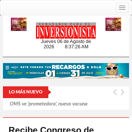
Togg
navig
Jueves 06 de Agosto de
2026
8:37:27 AM
LO MÁS NUEVO
OMS ve 'prometedora', nueva vacuna
contra brote de ébola
Cerró Capital One cuentas de
Recibe Congreso de