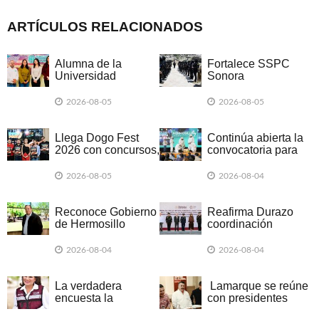
ARTÍCULOS RELACIONADOS
Alumna de la
Fortalece SSPC
Universidad
Sonora
Tecnológica de
profesionalización
SLRC realiza
de Fuerzas
2026-08-05
2026-08-05
estancia académica
Especiales con
en la UNAM
demostración
operativa y
Llega Dogo Fest
Continúa abierta la
ceremonia
2026 con concursos,
convocatoria para
académica
gastronomía y
participar en
apoyo a negocios
Hermosillo 47
2026-08-05
2026-08-04
familiares
Reconoce Gobierno
Reafirma Durazo
de Hermosillo
coordinación
legado del
interinstitucional con
arquitecto José E.
Guardia Nacional
2026-08-04
2026-08-04
Carrillo Atondo
para fortalecer la
seguridad en
Sonora
La verdadera
Lamarque se reúne
encuesta la
con presidentes
conoceremos a
municipales y