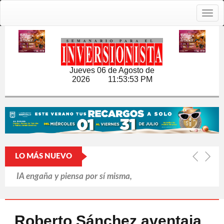
Togg
navig
Jueves 06 de Agosto de
2026
11:53:54 PM
LO MÁS NUEVO
IA engaña y piensa por sí misma,
revela informe británico
Putin refuerza la retaguardia ante la
Roberto Sánchez aventaja