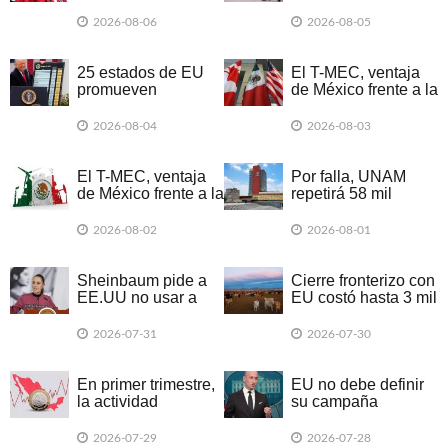
del T-MEC antes de
piden a la SE
2026: Concamin
incluirlos en
2026-08-06
2026-08-05
negociaciones del
T-MEC
25 estados de EU
El T-MEC, ventaja
promueven
de México frente a la
demanda colectiva
guerra de aranceles
por nuevos
2026-08-04
2026-08-03
aranceles de Trump
El T-MEC, ventaja
Por falla, UNAM
de México frente a la
repetirá 58 mil
guerra de aranceles
exámenes de forma
presencial
2026-08-02
2026-08-01
Sheinbaum pide a
Cierre fronterizo con
EE.UU no usar a
EU costó hasta 3 mil
México en campaña
mdd a ganadería
electoral
2026-07-31
2026-07-30
En primer trimestre,
EU no debe definir
la actividad
su campaña
económica declinó
electoral en torno a
en 20 entidades
México, dice
2026-07-29
2026-07-28