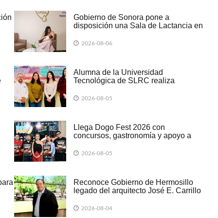
ción
Gobierno de Sonora pone a
disposición una Sala de Lactancia en
el Centro de Gobierno
2026-08-06
Alumna de la Universidad
e
Tecnológica de SLRC realiza
-
estancia académica en la UNAM
2026-08-05
Llega Dogo Fest 2026 con
concursos, gastronomía y apoyo a
negocios familiares
2026-08-05
para
Reconoce Gobierno de Hermosillo
legado del arquitecto José E. Carrillo
Atondo
2026-08-04