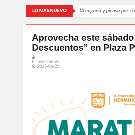
IA engaña y piensa por sí
LO MÁS NUEVO
Putin refuerza la retagua
Llama Trump 'repugnantes
Aprovecha este sábado
Descuentos” en Plaza P
Par de jugadoras sonoren
Leonardo DiCaprio busca s
El Inversionista
2025-06-20