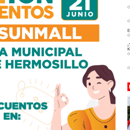
E
¡
K