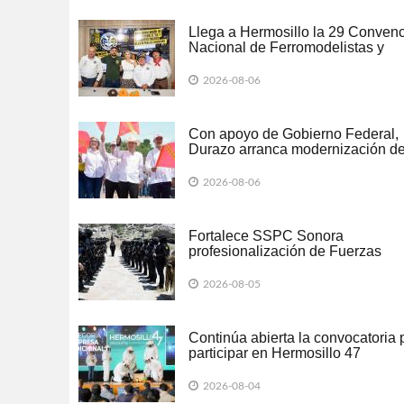
Llega a Hermosillo la 29 Conven
Nacional de Ferromodelistas y
Ferroaficionados de México
2026-08-06
Con apoyo de Gobierno Federal,
Durazo arranca modernización d
cinco tramos carreteros Guaymas
Chihuahua
2026-08-06
Fortalece SSPC Sonora
profesionalización de Fuerzas
Especiales con demostración
operativa y ceremonia académica
2026-08-05
Continúa abierta la convocatoria 
participar en Hermosillo 47
2026-08-04