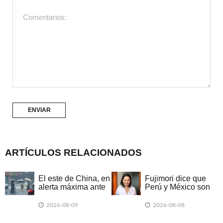
ARTÍCULOS RELACIONADOS
El este de China, en
Fujimori dice que
alerta máxima ante
Perú y México son
la llegada del tifón
'hermanos'
Dolphin
2026-08-09
2026-08-08