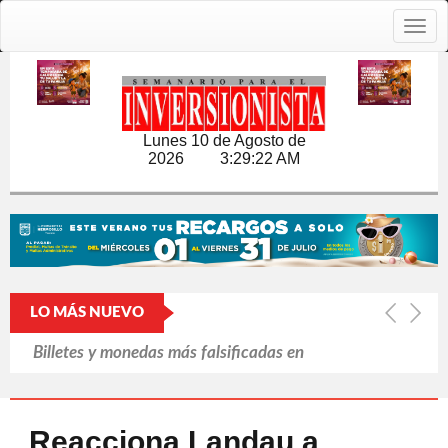
Togg
navig
Lunes 10 de Agosto de
2026
3:29:23 AM
LO MÁS NUEVO
Billetes y monedas más falsificadas en
el primer semestre de 2026 en México
Envían 1,700 soldados para reforzar
Reacciona Landau a