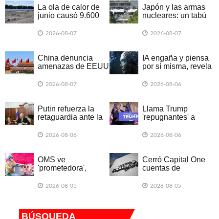
La ola de calor de
Japón y las armas
junio causó 9.600
nucleares: un tabú
muertes en
que da señales de
Alemania
romperse
2026-08-07
2026-08-07
China denuncia
IA engaña y piensa
amenazas de EEUU
por sí misma, revela
a empresa argentina
informe británico
2026-08-07
2026-08-06
Putin refuerza la
Llama Trump
retaguardia ante la
'repugnantes' a
exitosa escalada
Canadá y México
ucraniana
por aranceles
2026-08-06
2026-08-06
OMS ve
Cerró Capital One
'prometedora',
cuentas de
nueva vacuna
Organización Trump
contra brote de
por posible lavado
2026-08-05
2026-08-05
ébola
de dinero
BÚSQUEDA