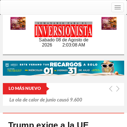
Togg
navig
Sabado 08 de Agosto de
2026
2:03:09 AM
LO MÁS NUEVO
La ola de calor de junio causó 9.600
muertes en Alemania
Japón y las armas nucleares: un tabú
Trump exige a la UE