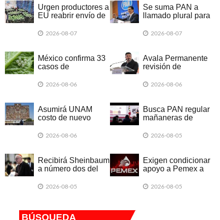
Urgen productores a
Se suma PAN a
EU reabrir envío de
llamado plural para
aguacate
exigir liberación de
Ruffo
2026-08-07
2026-08-07
México confirma 33
Avala Permanente
casos de
revisión de
ciclosporiasis
'triangulaciones' de
Samuel
2026-08-06
2026-08-06
Asumirá UNAM
Busca PAN regular
costo de nuevo
mañaneras de
examen
Sheinbaum
2026-08-06
2026-08-05
Recibirá Sheinbaum
Exigen condicionar
a número dos del
apoyo a Pemex a
Vaticano
resultados
2026-08-05
2026-08-05
BÚSQUEDA