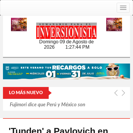
Togg
navig
Domingo 09 de Agosto de
2026
1:27:45 PM
LO MÁS NUEVO
Fujimori dice que Perú y México son
'hermanos'
Pasa Mundial factura a mexicanos
'Tunden' a Pavlovich en