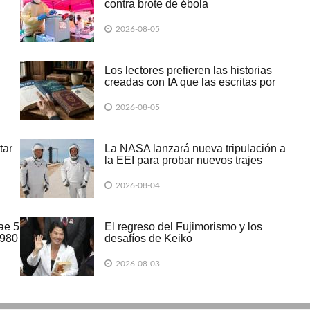
contra brote de ébola
2026-08-05
Los lectores prefieren las historias
creadas con IA que las escritas por
humanos
2026-08-05
tar
La NASA lanzará nueva tripulación a
la EEI para probar nuevos trajes
2026-08-04
ae 5
El regreso del Fujimorismo y los
1980
desafíos de Keiko
2026-08-03