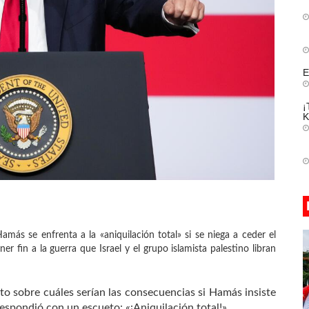
E
¡
K
más se enfrenta a la «aniquilación total» si se niega a ceder el
r fin a la guerra que Israel y el grupo islamista palestino libran
to sobre cuáles serían las consecuencias si Hamás insiste
espondió con un escueto: «¡Aniquilación total!».