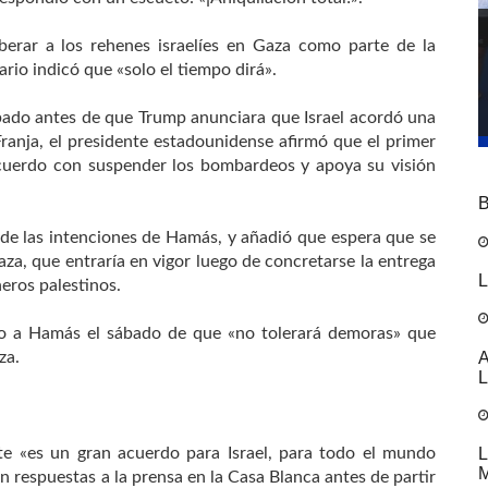
erar a los rehenes israelíes en Gaza como parte de la
rio indicó que «solo el tiempo dirá».
bado antes de que Trump anunciara que Israel acordó una
 Franja, el presidente estadounidense afirmó que el primer
acuerdo con suspender los bombardeos y apoya su visión
B
de las intenciones de Hamás, y añadió que espera que se
aza, que entraría en vigor luego de concretarse la entrega
L
neros palestinos.
do a Hamás el sábado de que «no tolerará demoras» que
A
za.
L
L
te «es un gran acuerdo para Israel, para todo el mundo
M
 respuestas a la prensa en la Casa Blanca antes de partir