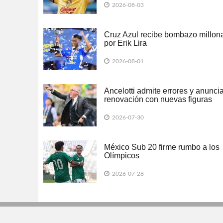
2026-08-03
Cruz Azul recibe bombazo millona
por Erik Lira
2026-08-01
Ancelotti admite errores y anunci
renovación con nuevas figuras
2026-07-30
México Sub 20 firme rumbo a los
Olímpicos
2026-07-28
Todos los derechos reservados. Semanario para "EL INVER