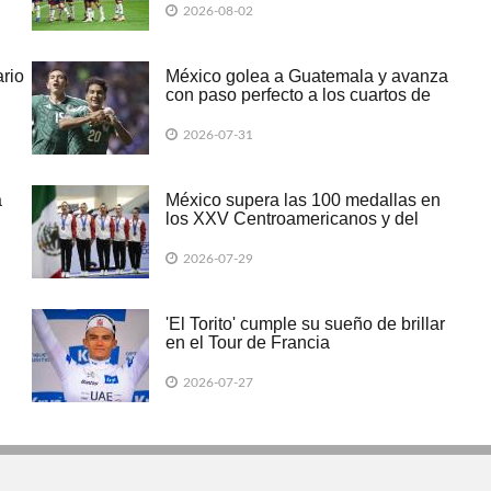
2026-08-02
rio
México golea a Guatemala y avanza
con paso perfecto a los cuartos de
final del Premundial Sub-20
2026-07-31
a
México supera las 100 medallas en
los XXV Centroamericanos y del
Caribe
2026-07-29
'El Torito' cumple su sueño de brillar
en el Tour de Francia
2026-07-27
SIONISTA" edición Sonora, Boulevard Rodríguez #20, colonia Centro, He