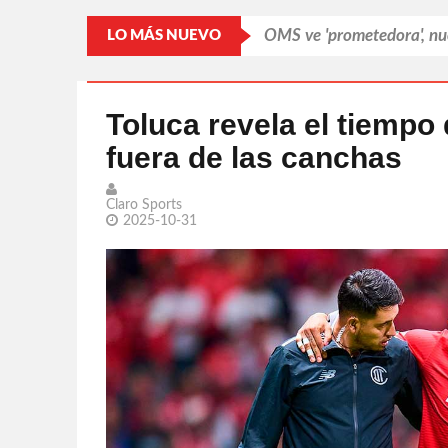
OMS ve 'prometedora', nu
LO MÁS NUEVO
Cerró Capital One cuenta
Los lectores prefieren las
Toluca revela el tiempo
fuera de las canchas
Bravos da la cara por la 
Shakira descansa en Miam
Claro Sports
2025-10-31