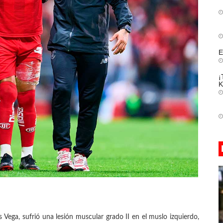
E
¡
K
s Vega, sufrió una lesión muscular grado II en el muslo izquierdo,