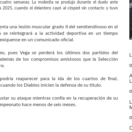
 cuatro semanas. La molestia se produjo durante el duelo ante
a 2025, cuando el delantero cayó al césped sin contacto y tuvo
enta una lesión muscular grado II del semitendinoso en el
 se reintegrará a la actividad deportiva en un tiempo
exiquense en un comunicado oficial.
eo, pues Vega se perderá los últimos dos partidos del
L
además de los compromisos amistosos que la Selección
re.
A
podría reaparecer para la ida de los cuartos de final,
L
uando los Diablos inicien la defensa de su título.
tar su ataque mientras confía en la recuperación de su
L
campeonato hace menos de seis meses.
M
C