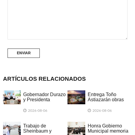
ARTÍCULOS RELACIONADOS
Gobernador Durazo
Entrega Toño
y Presidenta
Astiazarán obras
Sheinbaum hacen
ganadoras del
justicia al Río
presupuesto
2026-08-06
2026-08-06
Sonora con inicio
CRECES en
del Hospital
Montecarlo
Regional en Ures
Trabajo de
Honra Gobierno
Sheinbaum y
Municipal memoria