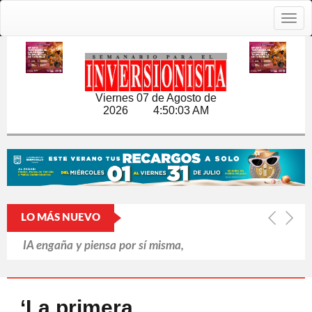
Togg
navig
Viernes 07 de Agosto de
2026
4:50:04 AM
LO MÁS NUEVO
IA engaña y piensa por sí misma,
revela informe británico
Putin refuerza la retaguardia ante la
‘La primera