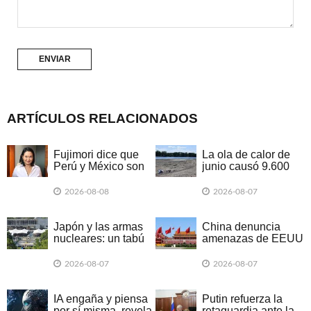
ARTÍCULOS RELACIONADOS
Fujimori dice que
La ola de calor de
Perú y México son
junio causó 9.600
'hermanos'
muertes en
Alemania
2026-08-08
2026-08-07
Japón y las armas
China denuncia
nucleares: un tabú
amenazas de EEUU
que da señales de
a empresa argentina
romperse
2026-08-07
2026-08-07
IA engaña y piensa
Putin refuerza la
por sí misma, revela
retaguardia ante la