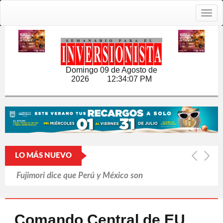
Togg
navig
Domingo 09 de Agosto de
2026
12:34:08 PM
LO MÁS NUEVO
Fujimori dice que Perú y México son
'hermanos'
Pasa Mundial factura a mexicanos
Comando Central de EU