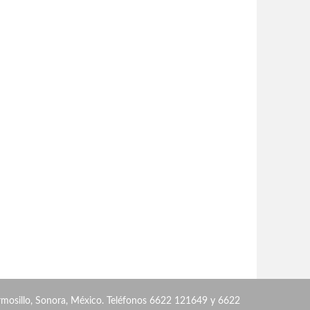
rmosillo, Sonora, México. Teléfonos 6622 121649 y 6622