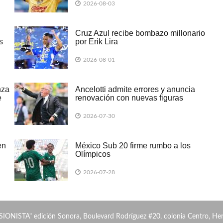
2026-08-03
Cruz Azul recibe bombazo millonario
s
por Erik Lira
2026-08-01
nza
Ancelotti admite errores y anuncia
e
renovación con nuevas figuras
2026-07-30
en
México Sub 20 firme rumbo a los
Olímpicos
2026-07-28
SIONISTA" edición Sonora, Boulevard Rodríguez #20, colonia Centro, He