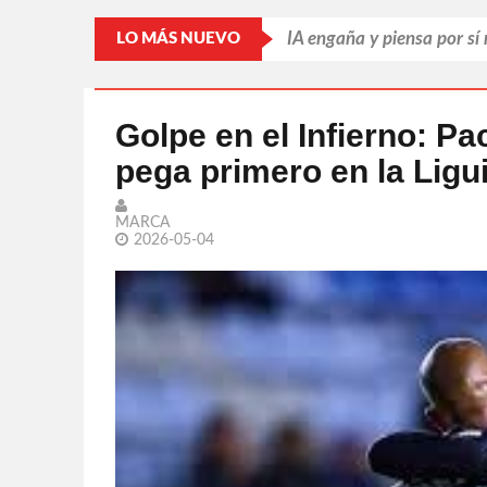
IA engaña y piensa por sí
LO MÁS NUEVO
Putin refuerza la retagua
Llama Trump 'repugnantes
Golpe en el Infierno: Pa
pega primero en la Ligui
Par de jugadoras sonoren
Leonardo DiCaprio busca s
MARCA
2026-05-04