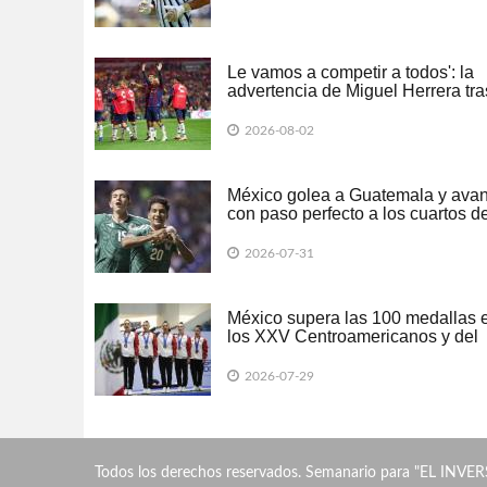
Le vamos a competir a todos': la
advertencia de Miguel Herrera tra
ganarle al campeón Cruz Azul
2026-08-02
México golea a Guatemala y ava
con paso perfecto a los cuartos d
final del Premundial Sub-20
2026-07-31
México supera las 100 medallas 
los XXV Centroamericanos y del
Caribe
2026-07-29
Todos los derechos reservados. Semanario para "EL INVER