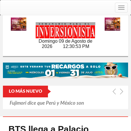
Togg
navig
Domingo 09 de Agosto de
2026
12:30:54 PM
LO MÁS NUEVO
Fujimori dice que Perú y México son
'hermanos'
Pasa Mundial factura a mexicanos
BTS llega a Palacio