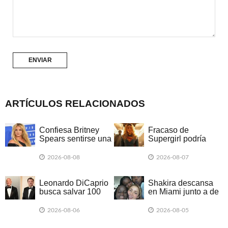
ARTÍCULOS RELACIONADOS
Confiesa Britney
Fracaso de
Spears sentirse una
Supergirl podría
madre que 'fracasó'
enterrar el universo
cinematográfico de
2026-08-08
2026-08-07
DC
Leonardo DiCaprio
Shakira descansa
busca salvar 100
en Miami junto a de
especies en peligro
Ghetto Kids
de extinción
2026-08-06
2026-08-05