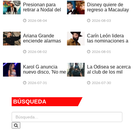
Presionan para
Disney quiere de
retirar a Nodal del
regreso a Macaulay
Festival del Globo
Culkin para una
2026
nueva entrega de
2026-08-04
2026-08-03
'Mi pobre angelito'
Ariana Grande
Carín León lidera
enciende alarmas
las nominaciones a
por su delgadez
Premios Juventud
extrema
2026
2026-08-02
2026-08-01
Karol G anuncia
La Odisea se acerca
nuevo disco, 'No me
al club de los mil
arrepiento de sentir
millones
tanto'
2026-07-31
2026-07-30
BÚSQUEDA