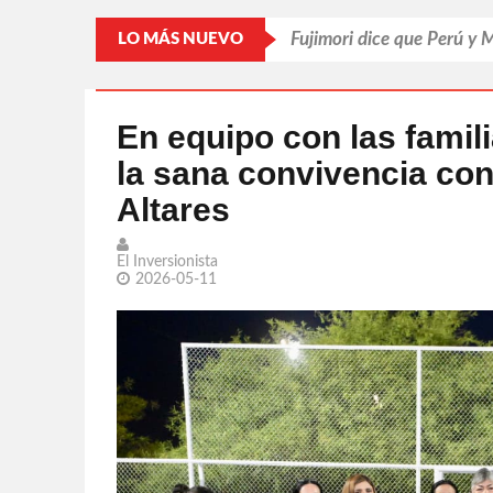
Fujimori dice que Perú y 
LO MÁS NUEVO
Pasa Mundial factura a 
Desechan jueces amparo
En equipo con las famil
la sana convivencia con
Murió Jorge Messi, el pap
Altares
Confiesa Britney Spears s
El Inversionista
2026-05-11