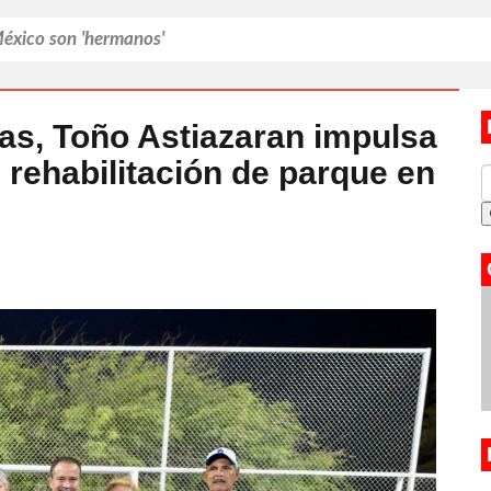
México son 'hermanos'
mexicanos
s por nuevo examen en UNAM
ias, Toño Astiazaran impulsa
 rehabilitación de parque en
á de Lionel Messi
entirse una madre que 'fracasó'