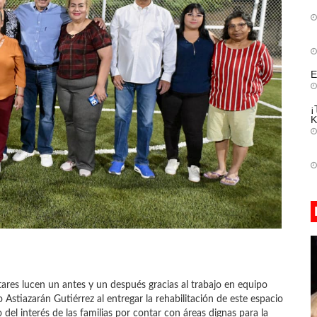
E
¡
K
tares lucen un antes y un después gracias al trabajo en equipo
Astiazarán Gutiérrez al entregar la rehabilitación de este espacio
el interés de las familias por contar con áreas dignas para la