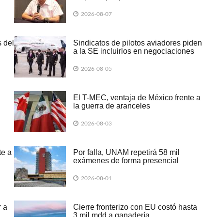
evidencias de caso Ayotzinapa
2026-08-07
 del
Sindicatos de pilotos aviadores piden
a la SE incluirlos en negociaciones
del T-MEC
2026-08-05
El T-MEC, ventaja de México frente a
la guerra de aranceles
2026-08-03
te a
Por falla, UNAM repetirá 58 mil
exámenes de forma presencial
2026-08-01
 a
Cierre fronterizo con EU costó hasta
3 mil mdd a ganadería