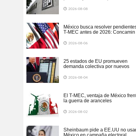
lavado de dinero
2026-08-08
México busca resolver pendientes
T-MEC antes de 2026: Concamin
2026-08-06
25 estados de EU promueven
demanda colectiva por nuevos
aranceles de Trump
2026-08-04
El T-MEC, ventaja de México fren
la guerra de aranceles
2026-08-02
Sheinbaum pide a EE.UU no usar
México en campaña electoral