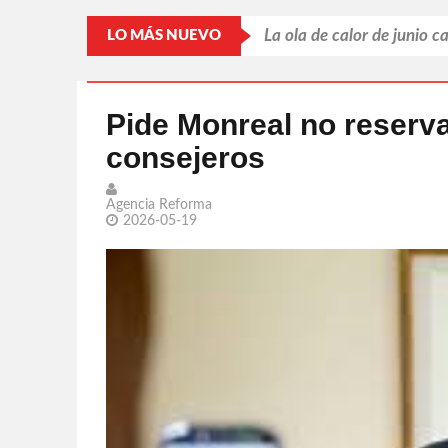
La ola de calor de junio 
LO MÁS NUEVO
Japón y las armas nuclear
China denuncia amenazas
Pide Monreal no reserva
consejeros
Santos pierde hasta en l
Fracaso de Supergirl podr
Agencia Reforma
2026-05-19