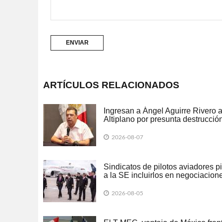
ARTÍCULOS RELACIONADOS
Ingresan a Ángel Aguirre Rivero a
Altiplano por presunta destrucció
evidencias de caso Ayotzinapa
2026-08-07
Sindicatos de pilotos aviadores p
a la SE incluirlos en negociacion
del T-MEC
2026-08-05