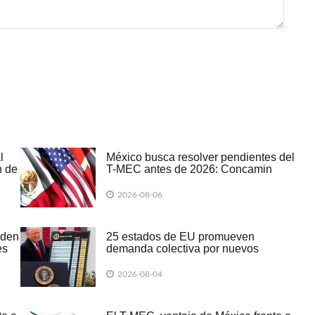
l
México busca resolver pendientes del
n de
T-MEC antes de 2026: Concamin
2026-08-06
iden
25 estados de EU promueven
es
demanda colectiva por nuevos
aranceles de Trump
2026-08-04