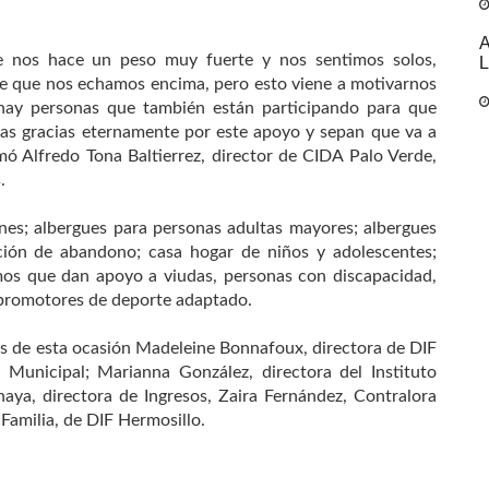
A
e nos hace un peso muy fuerte y nos sentimos solos,
L
e que nos echamos encima, pero esto viene a motivarnos
hay personas que también están participando para que
has gracias eternamente por este apoyo y sepan que va a
rmó Alfredo Tona Baltierrez, director de CIDA Palo Verde,
.
iones; albergues para personas adultas mayores; albergues
ción de abandono; casa hogar de niños y adolescentes;
mos que dan apoyo a viudas, personas con discapacidad,
y promotores de deporte adaptado.
os de esta ocasión Madeleine Bonnafoux, directora de DIF
a Municipal; Marianna González, directora del Instituto
aya, directora de Ingresos, Zaira Fernández, Contralora
 Familia, de DIF Hermosillo.