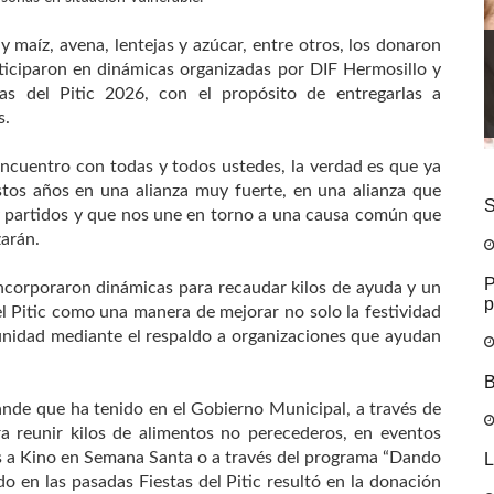
 y maíz, avena, lentejas y azúcar, entre otros, los donaron
iciparon en dinámicas organizadas por DIF Hermosillo y
as del Pitic 2026, con el propósito de entregarlas a
s.
ncuentro con todas y todos ustedes, la verdad es que ya
stos años en una alianza muy fuerte, en una alianza que
S
 y partidos y que nos une en torno a una causa común que
zarán.
P
incorporaron dinámicas para recaudar kilos de ayuda y un
p
el Pitic como una manera de mejorar no solo la festividad
omunidad mediante el respaldo a organizaciones que ayudan
B
nde que ha tenido en el Gobierno Municipal, a través de
 reunir kilos de alimentos no perecederos, en eventos
os a Kino en Semana Santa o a través del programa “Dando
L
do en las pasadas Fiestas del Pitic resultó en la donación