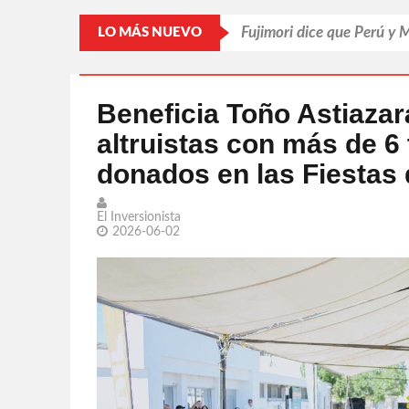
Fujimori dice que Perú y 
LO MÁS NUEVO
Pasa Mundial factura a 
Desechan jueces amparo
Beneficia Toño Astiazar
altruistas con más de 6
Murió Jorge Messi, el pap
donados en las Fiestas d
Confiesa Britney Spears s
El Inversionista
2026-06-02