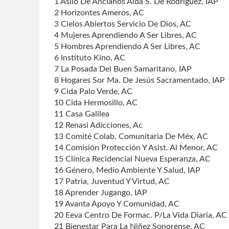
1 Asilo De Ancianos Aida S. De Rodriguez, IAP
2 Horizontes Ameros, AC
3 Cielos Abiertos Servicio De Dios, AC
4 Mujeres Aprendiendo A Ser Libres, AC
5 Hombres Aprendiendo A Ser Libres, AC
6 Instituto Kino, AC
7 La Posada Del Buen Samaritano, IAP
8 Hogares Sor Ma. De Jesús Sacramentado, IAP
9 Cida Palo Verde, AC
10 Cida Hermosillo, AC
11 Casa Galilea
12 Renasi Adicciones, Ac
13 Comité Colab. Comunitaria De Méx, AC
14 Comisión Protección Y Asist. Al Menor, AC
15 Clínica Recidencial Nueva Esperanza, AC
16 Género, Medio Ambiente Y Salud, IAP
17 Patria, Juventud Y Virtud, AC
18 Aprender Jugango, IAP
19 Avanta Apoyo Y Comunidad, AC
20 Eeva Centro De Formac. P/La Vida Diaria, AC
21 Bienestar Para La Niñez Sonorense, AC