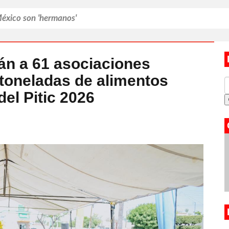
México son 'hermanos'
mexicanos
s por nuevo examen en UNAM
án a 61 asociaciones
 toneladas de alimentos
á de Lionel Messi
el Pitic 2026
entirse una madre que 'fracasó'