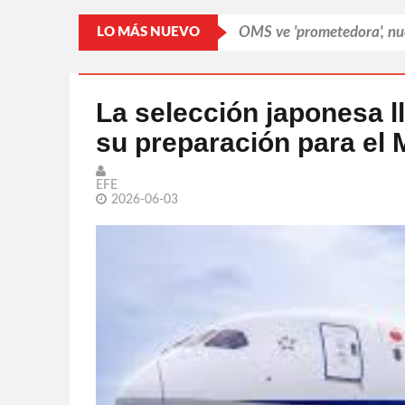
Cerró Capital One cuenta
LO MÁS NUEVO
Los lectores prefieren las
Bravos da la cara por la 
La selección japonesa l
su preparación para el 
Shakira descansa en Miam
OMS ve 'prometedora', nu
EFE
2026-06-03