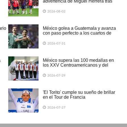
advertencia de Miguel Herrera tras
ganarle al campeón Cruz Azul
2026-08-02
rio
México golea a Guatemala y avanza
con paso perfecto a los cuartos de
final del Premundial Sub-20
2026-07-31
a
México supera las 100 medallas en
los XXV Centroamericanos y del
Caribe
2026-07-29
'El Torito' cumple su sueño de brillar
en el Tour de Francia
2026-07-27