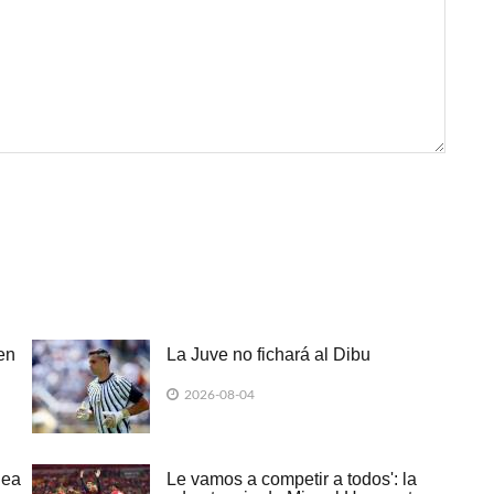
en
La Juve no fichará al Dibu
2026-08-04
lea
Le vamos a competir a todos': la