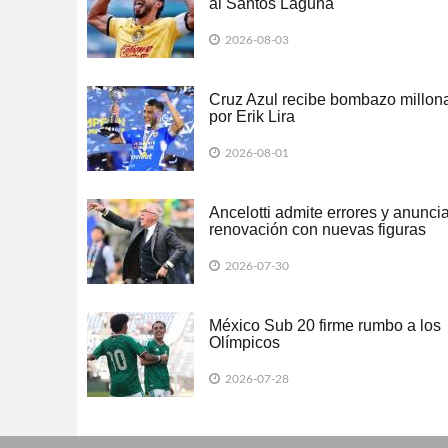
al Santos Laguna
2026-08-03
Cruz Azul recibe bombazo millona
por Erik Lira
2026-08-01
Ancelotti admite errores y anunci
renovación con nuevas figuras
2026-07-30
México Sub 20 firme rumbo a los
Olímpicos
2026-07-28