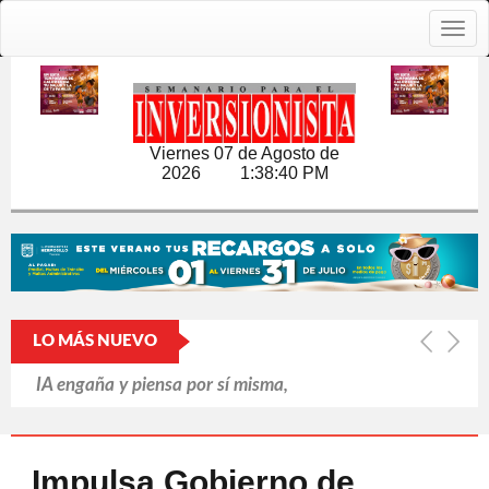
Togg
navig
Viernes 07 de Agosto de
2026
1:38:41 PM
LO MÁS NUEVO
IA engaña y piensa por sí misma,
revela informe británico
Putin refuerza la retaguardia ante la
Impulsa Gobierno de