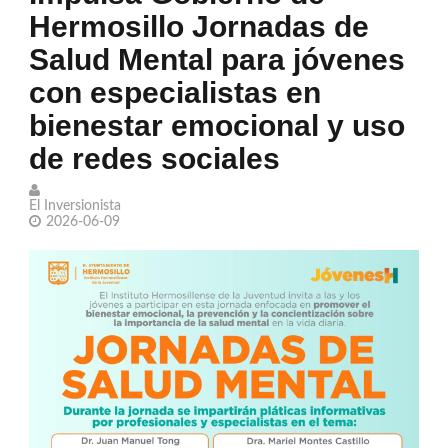
Hermosillo Jornadas de
exitosa escalada ucraniana
Salud Mental para jóvenes
Llama Trump 'repugnantes' a Canadá y
con especialistas en
México por aranceles
bienestar emocional y uso
Par de jugadoras sonorenses de
de redes sociales
hockey obtienen plata con México en
El Inversionista
2026-06-09
los JCC 2026
Leonardo DiCaprio busca salvar 100
especies en peligro de extinción