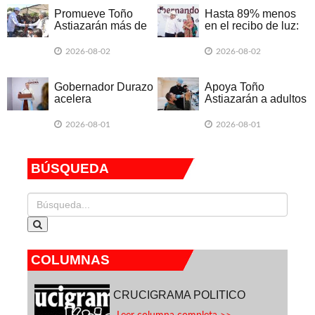
Hermosillo
en 12 bulevares de
Hermosillo
Promueve Toño
Hasta 89% menos
Astiazarán más de
en el recibo de luz:
45 mil acciones de
Sheinbaum y
salud en área
Durazo llevan
2026-08-02
2026-08-02
urbana y rural
Techos Solares a
Hermosillo
Gobernador Durazo
Apoya Toño
acelera
Astiazarán a adultos
modernización del
mayores con más de
malecón de
2 mil prótesis
2026-08-01
2026-08-01
Guaymas; obra
dentales a través de
alcanza 35% de
Construyendo
avance
Sonrisas
BÚSQUEDA
COLUMNAS
CRUCIGRAMA POLITICO