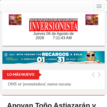
Togg
navig
Jueves 06 de Agosto de
2026
7:11:44 AM
LO MÁS NUEVO
OMS ve 'prometedora', nueva vacuna
contra brote de ébola
Cerró Capital One cuentas de
Apoyan Toño Astiazarán y