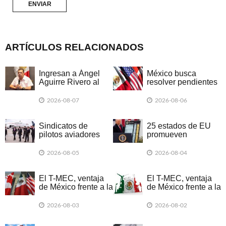
ARTÍCULOS RELACIONADOS
Ingresan a Ángel
México busca
Aguirre Rivero al
resolver pendientes
Altiplano por
del T-MEC antes de
presunta
2026: Concamin
2026-08-07
2026-08-06
destrucción de
evidencias de caso
Ayotzinapa
Sindicatos de
25 estados de EU
pilotos aviadores
promueven
piden a la SE
demanda colectiva
incluirlos en
por nuevos
2026-08-05
2026-08-04
negociaciones del
aranceles de Trump
T-MEC
El T-MEC, ventaja
El T-MEC, ventaja
de México frente a la
de México frente a la
guerra de aranceles
guerra de aranceles
2026-08-03
2026-08-02