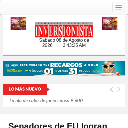
Togg
navig
Sabado 08 de Agosto de
2026
3:43:26 AM
LO MÁS NUEVO
La ola de calor de junio causó 9.600
muertes en Alemania
Japón y las armas nucleares: un tabú
Senadores de EU logran