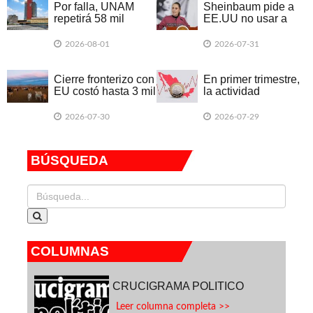
Por falla, UNAM
Sheinbaum pide a
repetirá 58 mil
EE.UU no usar a
exámenes de forma
México en campaña
presencial
electoral
2026-08-01
2026-07-31
Cierre fronterizo con
En primer trimestre,
EU costó hasta 3 mil
la actividad
mdd a ganadería
económica declinó
en 20 entidades
2026-07-30
2026-07-29
federativas
BÚSQUEDA
COLUMNAS
CRUCIGRAMA POLITICO
Leer columna completa >>