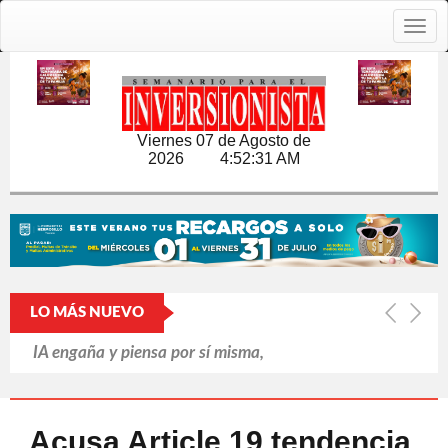
Togg
navig
Viernes 07 de Agosto de
2026
4:52:32 AM
LO MÁS NUEVO
IA engaña y piensa por sí misma,
revela informe británico
Putin refuerza la retaguardia ante la
Acusa Article 19 tendencia