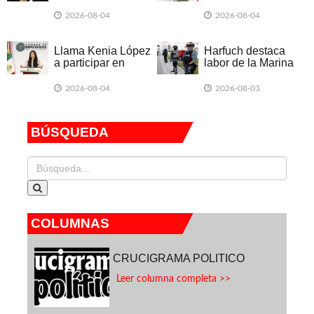
cooperación
según encuesta
económica
2026-08-04
2026-08-04
Llama Kenia López
Harfuch destaca
a participar en
labor de la Marina
consulta sobre
en combate a la
audiencias
delincuencia
2026-08-04
2026-08-03
BÚSQUEDA
COLUMNAS
CRUCIGRAMA POLITICO
Leer columna completa >>