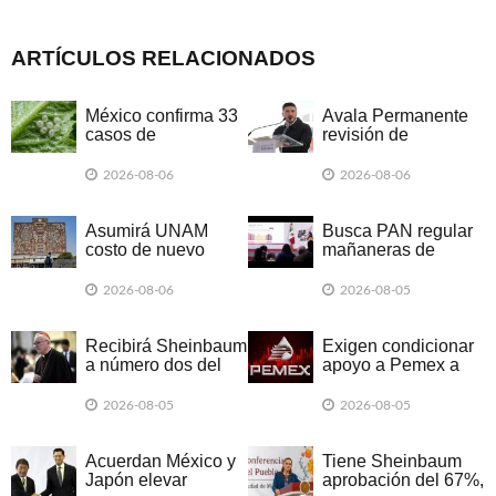
ARTÍCULOS RELACIONADOS
México confirma 33
Avala Permanente
casos de
revisión de
ciclosporiasis
'triangulaciones' de
Samuel
2026-08-06
2026-08-06
Asumirá UNAM
Busca PAN regular
costo de nuevo
mañaneras de
examen
Sheinbaum
2026-08-06
2026-08-05
Recibirá Sheinbaum
Exigen condicionar
a número dos del
apoyo a Pemex a
Vaticano
resultados
2026-08-05
2026-08-05
Acuerdan México y
Tiene Sheinbaum
Japón elevar
aprobación del 67%,