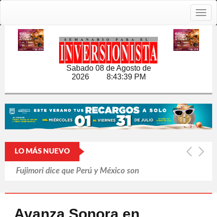
Togg
navig
Sabado 08 de Agosto de
2026
8:43:40 PM
LO MÁS NUEVO
Fujimori dice que Perú y México son
'hermanos'
Pasa Mundial factura a mexicanos
Avanza Sonora en