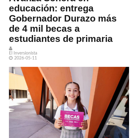
educación: entrega
Desechan jueces amparos por nuevo
Gobernador Durazo más
examen en UNAM
de 4 mil becas a
Murió Jorge Messi, el papá de Lionel
estudiantes de primaria
Messi
El Inversionista
Confiesa Britney Spears sentirse una
2026-05-11
madre que 'fracasó'