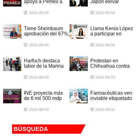
apoyo a Pemex a
Japón elevar
resultados
cooperación
económica
2026-08-05
2026-08-04
Tiene Sheinbaum
Llama Kenia López
aprobación del 67%,
a participar en
según encuesta
consulta sobre
audiencias
2026-08-04
2026-08-04
Harfuch destaca
Protestan en
labor de la Marina
Chihuahua contra
en combate a la
acuerdo hídrico con
delincuencia
Israel
2026-08-03
2026-08-03
INE proyecta más
Farmacéuticas ven
de 6 mil 500 mdp
inviable etiquetado
para nómina en
2027
2026-08-03
2026-08-01
BÚSQUEDA