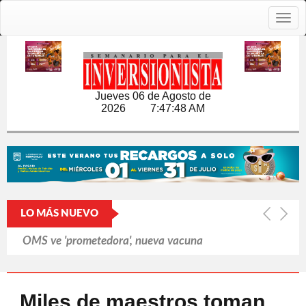
Togg
navig
Jueves 06 de Agosto de
2026
7:47:49 AM
LO MÁS NUEVO
OMS ve 'prometedora', nueva vacuna
contra brote de ébola
Cerró Capital One cuentas de
Miles de maestros toman