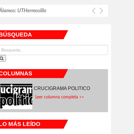
e Álamos: UTHermosillo
a personas migrantes
BÚSQUEDA
guridad en ciudadanos
 UTPP
COLUMNAS
CRUCIGRAMA POLITICO
Leer columna completa >>
LO MÁS LEÍDO