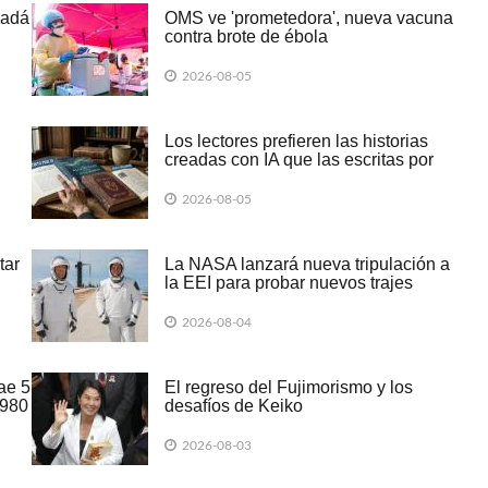
nadá
OMS ve 'prometedora', nueva vacuna
contra brote de ébola
2026-08-05
Los lectores prefieren las historias
creadas con IA que las escritas por
humanos
2026-08-05
tar
La NASA lanzará nueva tripulación a
la EEI para probar nuevos trajes
2026-08-04
ae 5
El regreso del Fujimorismo y los
1980
desafíos de Keiko
2026-08-03