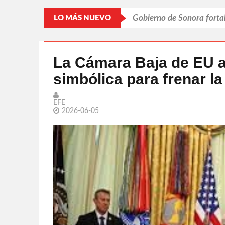
Gobierno de Sonora fortal
LO MÁS NUEVO
Alfonso Durazo inicia en 
Destaca Toño Astiazarán 
La Cámara Baja de EU 
simbólica para frenar l
Impulsa Gobierno de Sono
Organiza Gobierno de Her
EFE
2026-06-05