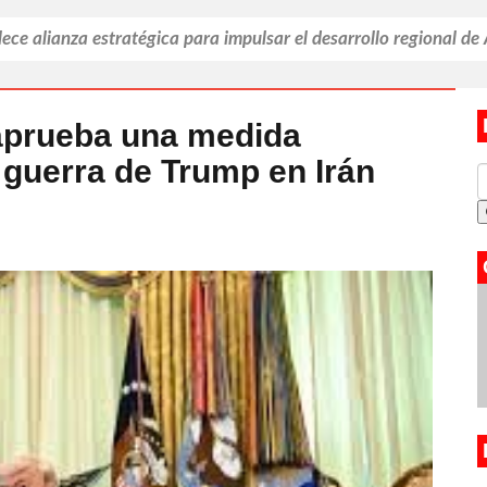
ece alianza estratégica para impulsar el desarrollo regional d
Sonora Estrategia Nacional para garantizar atención en salud 
contribución de Camina Segura para mejorar percepción de se
aprueba una medida
a guerra de Trump en Irán
ra fortalecimiento empresarial y turístico de Puerto Peñasco:
mosillo Feria de Adopciones de animales de compañía