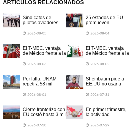
ARTÍCULOS RELACIONADOS
Sindicatos de
25 estados de EU
pilotos aviadores
promueven
piden a la SE
demanda colectiva
incluirlos en
por nuevos
2026-08-05
2026-08-04
negociaciones del
aranceles de Trump
T-MEC
El T-MEC, ventaja
El T-MEC, ventaja
de México frente a la
de México frente a la
guerra de aranceles
guerra de aranceles
2026-08-03
2026-08-02
Por falla, UNAM
Sheinbaum pide a
repetirá 58 mil
EE.UU no usar a
exámenes de forma
México en campaña
presencial
electoral
2026-08-01
2026-07-31
Cierre fronterizo con
En primer trimestre,
EU costó hasta 3 mil
la actividad
mdd a ganadería
económica declinó
en 20 entidades
2026-07-30
2026-07-29
federativas