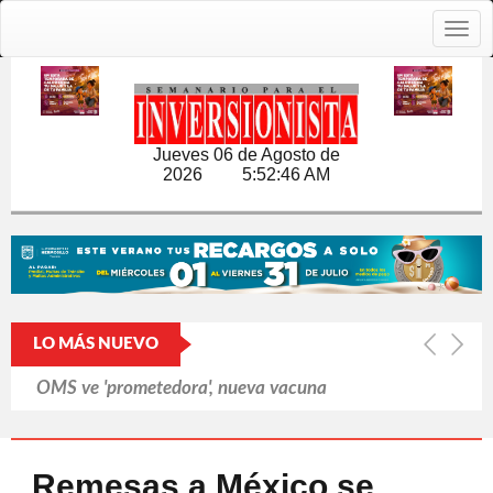
Togg
navig
Jueves 06 de Agosto de
2026
5:52:46 AM
LO MÁS NUEVO
OMS ve 'prometedora', nueva vacuna
contra brote de ébola
Cerró Capital One cuentas de
Remesas a México se