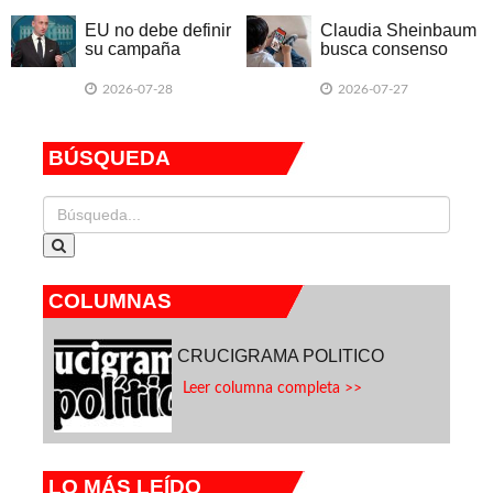
EU no debe definir
Claudia Sheinbaum
su campaña
busca consenso
electoral en torno a
para regular el uso
México, dice
de celulares y redes
2026-07-28
2026-07-27
Sheinbaum tras
sociales entre
dichos de Miller
menores de edad
BÚSQUEDA
COLUMNAS
CRUCIGRAMA POLITICO
Leer columna completa >>
LO MÁS LEÍDO