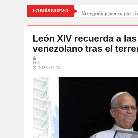
IA engaña y piensa por sí
LO MÁS NUEVO
Putin refuerza la retagua
Llama Trump 'repugnantes
León XIV recuerda a las
venezolano tras el terr
Par de jugadoras sonoren
Leonardo DiCaprio busca s
EFE
2026-07-06