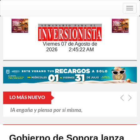
Togg
navig
Viernes 07 de Agosto de
2026
2:45:23 AM
LO MÁS NUEVO
IA engaña y piensa por sí misma,
revela informe británico
Putin refuerza la retaguardia ante la
Gobierno de Sonora lanza