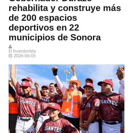
rehabilita y construye más
Desechan jueces amparos por nuevo
de 200 espacios
examen en UNAM
deportivos en 22
Murió Jorge Messi, el papá de Lionel
municipios de Sonora
Messi
El Inversionista
Confiesa Britney Spears sentirse una
2026-06-05
madre que 'fracasó'