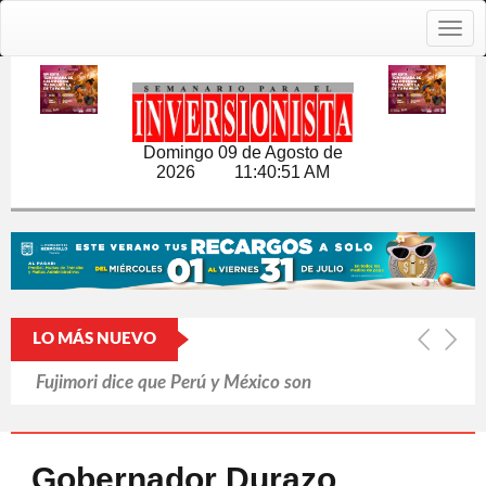
Togg
navig
Domingo 09 de Agosto de
2026
11:40:52 AM
LO MÁS NUEVO
Fujimori dice que Perú y México son
'hermanos'
Pasa Mundial factura a mexicanos
Gobernador Durazo