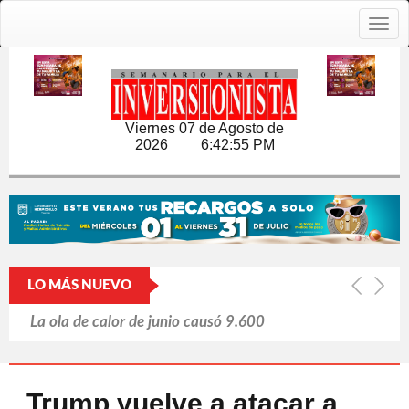
Togg
navig
Viernes 07 de Agosto de
2026
6:42:56 PM
LO MÁS NUEVO
La ola de calor de junio causó 9.600
muertes en Alemania
Japón y las armas nucleares: un tabú
Trump vuelve a atacar a