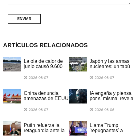
ARTÍCULOS RELACIONADOS
La ola de calor de
Japón y las armas
junio causó 9.600
nucleares: un tabú
muertes en
que da señales de
Alemania
romperse
2026-08-07
2026-08-07
China denuncia
IA engaña y piensa
amenazas de EEUU
por sí misma, revela
a empresa argentina
informe británico
2026-08-07
2026-08-06
Putin refuerza la
Llama Trump
retaguardia ante la
'repugnantes' a
exitosa escalada
Canadá y México