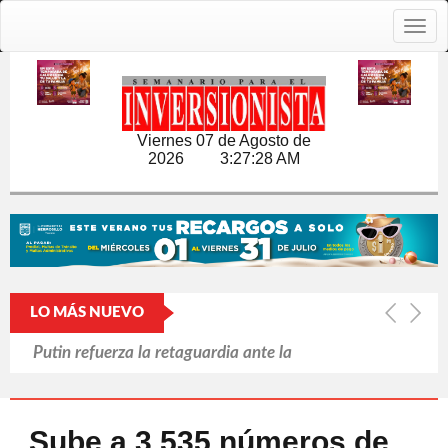
Togg
navig
Viernes 07 de Agosto de
2026
3:27:28 AM
LO MÁS NUEVO
Putin refuerza la retaguardia ante la
exitosa escalada ucraniana
Llama Trump 'repugnantes' a Canadá y
Sube a 3,535 números de