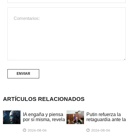
ARTÍCULOS RELACIONADOS
IA engaña y piensa
Putin refuerza la
por sí misma, revela
retaguardia ante la
informe británico
exitosa escalada
ucraniana
2026-08-06
2026-08-06