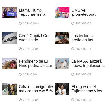
Llama Trump
OMS ve
'repugnantes' a
'prometedora',
Canadá y México
nueva vacuna
por aranceles
contra brote de
2026-08-06
2026-08-05
ébola
Cerró Capital One
Los lectores
cuentas de
prefieren las
Organización Trump
historias creadas
por posible lavado
con IA que las
2026-08-05
2026-08-05
de dinero
escritas por
humanos
Fenómeno de El
La NASA lanzará
Niño podría afectar
nueva tripulación a
el empleo en
la EEI para probar
Latinoamérica
nuevos trajes
2026-08-04
2026-08-04
Cifra de inmigrantes
El regreso del
mexicanos cae 5 %
Fujimorismo y los
en EU por primera
desafíos de Keiko
vez desde 1980
2026-08-04
2026-08-03