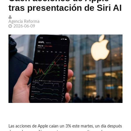
tras presentación de Siri AI
que da señales de romperse
China denuncia amenazas de EEUU a
Agencia Reforma
2026-06-09
empresa argentina
Santos pierde hasta en la Leagues Cup
Fracaso de Supergirl podría enterrar el
universo cinematográfico de DC
Las acciones de Apple caían un 3% este martes, un día después