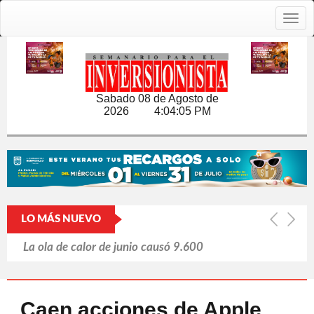
Togg
navig
Sabado 08 de Agosto de
2026
4:04:06 PM
LO MÁS NUEVO
La ola de calor de junio causó 9.600
muertes en Alemania
Japón y las armas nucleares: un tabú
Caen acciones de Apple