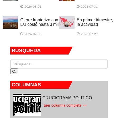
exámenes de forma
México en campaña
presencial
electoral
2026-08-01
2026-07-31
Cierre fronterizo con
En primer trimestre,
EU costó hasta 3 mil
la actividad
mdd a ganadería
económica declinó
en 20 entidades
2026-07-30
2026-07-29
federativas
BÚSQUEDA
COLUMNAS
CRUCIGRAMA POLITICO
Leer columna completa >>