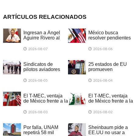
ARTÍCULOS RELACIONADOS
Ingresan a Ángel
México busca
Aguirre Rivero al
resolver pendientes
Altiplano por
del T-MEC antes de
presunta
2026: Concamin
2026-08-07
2026-08-06
destrucción de
evidencias de caso
Ayotzinapa
Sindicatos de
25 estados de EU
pilotos aviadores
promueven
piden a la SE
demanda colectiva
incluirlos en
por nuevos
2026-08-05
2026-08-04
negociaciones del
aranceles de Trump
T-MEC
El T-MEC, ventaja
El T-MEC, ventaja
de México frente a la
de México frente a la
guerra de aranceles
guerra de aranceles
2026-08-03
2026-08-02
Por falla, UNAM
Sheinbaum pide a
repetirá 58 mil
EE.UU no usar a